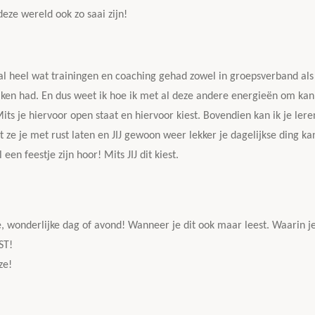
eze wereld ook zo saai zijn!
al heel wat trainingen en coaching gehad zowel in groepsverband als
ken had. En dus weet ik hoe ik met al deze andere energieën om kan g
ts je hiervoor open staat en hiervoor kiest. Bovendien kan ik je ler
at ze je met rust laten en JIJ gewoon weer lekker je dagelijkse ding ka
en feestje zijn hoor! Mits JIJ dit kiest.
 wonderlijke dag of avond! Wanneer je dit ook maar leest. Waarin je
ST!
ze!