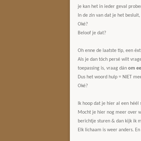
je kan het in ieder geval prob
In de zin van dat je het besl
Oké?
Beloof je dat?
Oh enne de laatste tip, een éx
Als je dan tóch persé wilt vra
toepassing is, vraag dán
om ee
Dus het woord hulp = NIET mee
Oké?
Ik hoop dat je hier al een héél
Mocht je hier nog meer over wil
berichtje sturen & dan kijk ik 
Elk lichaam is weer anders. E