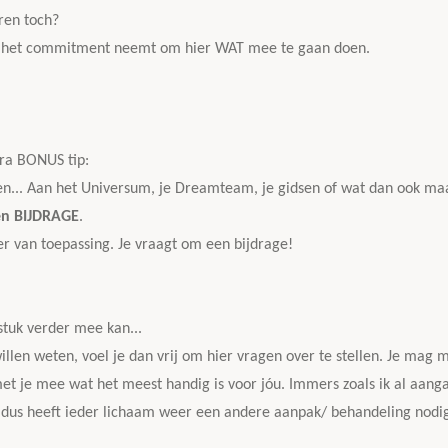
eren toch?
uit, het commitment neemt om hier WAT mee te gaan doen.
tra BONUS tip:
gen... Aan het Universum, je Dreamteam, je gidsen of wat dan ook maa
n BIJDRAGE
.
r van toepassing. Je vraagt om een bijdrage!
 stuk verder mee kan...
len weten, voel je dan vrij om hier vragen over te stellen. Je mag mi
met je mee wat het meest handig is voor jóu. Immers zoals ik al aangaf
n dus heeft ieder lichaam weer een andere aanpak/ behandeling nodig