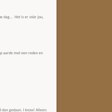
 dag... Het is er vóór jou,
n op aarde met een reden en
gd dan gedaan. I know! Alleen: