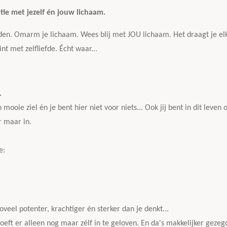
atie met jezelf én jouw lichaam.
uden. Omarm je lichaam. Wees blij met JOU lichaam. Het draagt je elke
int met zelfliefde. Écht waar...
.
mooie ziel én je bent hier niet voor niets... Ook jij bent in dit leve
r maar in.
te:
l zoveel potenter, krachtiger én sterker dan je denkt...
hoeft er alleen nog maar zélf in te geloven. En da's makkelijker geze