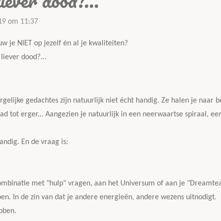
iever dood?...
019 om 11:37
uw je NIET op jezelf én al je kwaliteiten?
liever dood?...
rgelijke gedachtes zijn natuurlijk niet écht handig. Ze halen je naar 
ad tot erger... Aangezien je natuurlijk in een neerwaartse spiraal, e
handig. En de vraag is:
combinatie met "hulp" vragen, aan het Universum of aan je "Dreamt
pen. In de zin van dat je andere energieën, andere wezens uitnodigt.
ebben.