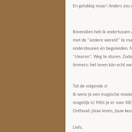
En gelukkig maar! Anders zou d
Bovendien heb ik ondertussen 
met de ‘’andere wereld’’ te ma
ondersteunen én begeleiden. Mi
‘’clearen’’. Weg te sturen. Zod
Immers: het leven kán echt wel e
Tot de volgende x!
Ik wens je een magische mooie,
mogelijk is! Mits je er voor KIE
Onthoud: jóuw leven, jóuw keu
Liefs,