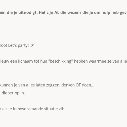
eën die je uitnodigt. Het zijn AL die wezens die je om hulp heb ge
hoo! Let's party!
🎉
pnieuw een lichaam tot hun "beschikking" hebben waarmee ze van alle
 kunnen je van alles laten zeggen, denken OF doen...
r dieper op in.
 als je in bovenstaande situatie zit: