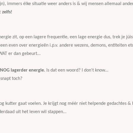
ijn), immers élke situatie weer anders is & wij mensen allemaal ander
 zelfs!
rgie zit, op een lagere frequentie, een lage energie dus, trek je júi
leen even over energieën i.p.v. andere wezens, demons, entiteiten et
 WAT er dan gebeurt...
 NOG lagerder energie.
Is dat een woord? I don't know...
 snapt toch?
 nog kutter gaat voelen. Je krijgt nog méér niet helpende gedachtes & 
erdaad uit het leven wil stappen...