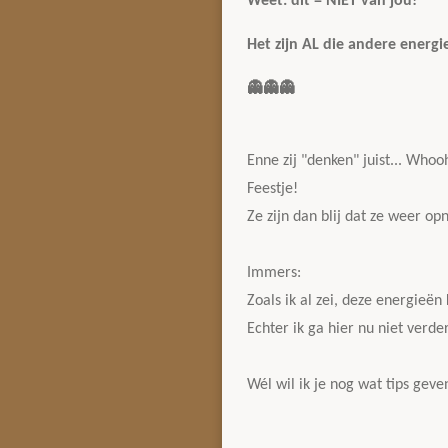
Weet: dit = NIET van jou!
Het zijn AL die andere energi
👻
👻
👻
Enne zij "denken" juist... Whoo
Feestje!
Ze zijn dan blij dat ze weer o
Immers:
Zoals ik al zei, deze energieën
Echter ik ga hier nu niet verde
Wél wil ik je nog wat tips geven