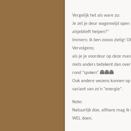
Vergelijk het als ware zo:
Je zet je deur wagenwijd open 
alsjeblieft helpen?"
Immers: ik ben zoooo zielig! Ok
Vervolgens;
als je je voordeur op deze man
niets anders betekent dan ove
rond "spoken".
👻
👻
👻
Ook andere wezens kunnen op di
variant van zo'n "energie".
Note:
Natuurlijk doe, althans mag ik
WEL doen.