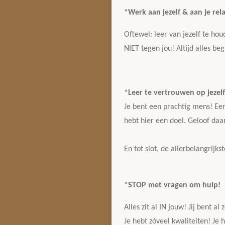
*Werk aan jezelf & aan je rel
Oftewel: leer van jezelf te ho
NIET tegen jou! Altijd alles beg
*Leer te vertrouwen op jezelf
Je bent een prachtig mens! Een 
hebt hier een doel. Geloof daa
En tot slot, de allerbelangrijks
*
STOP met vragen om hulp!
Alles zit al IN jouw! Jij bent a
Je hebt zóveel kwaliteiten! Je 