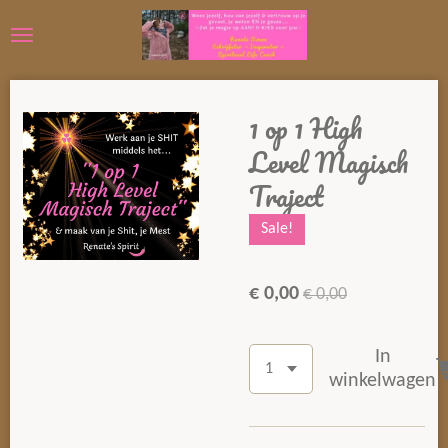
Ga
direct
naar
de
1 op 1 High
hoofdinhoud
Level Magisch
Traject
Sale!
€ 0,00
€ 0,00
In
winkelwagen