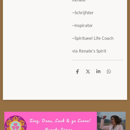
Renate
~Schrijfster
~Inspirator
~Spiritueel Life Coach
via Renate's Spirit
D
D
S
D
e
e
h
e
l
e
a
l
e
l
r
e
n
e
n